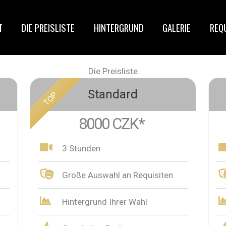
T
DIE PREISLISTE
HINTERGRUND
GALERIE
REQU
Die Preisliste
Standard
TOP
8000 CZK*
3 Stunden
Große Auswahl an Requisiten
Hintergrund Ihrer Wahl