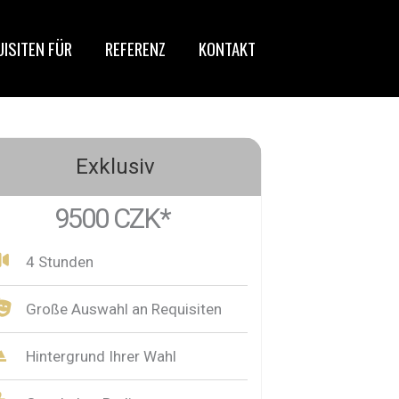
ISITEN FÜR
REFERENZ
KONTAKT
Exklusiv
9500 CZK*
4 Stunden
Große Auswahl an Requisiten
Hintergrund Ihrer Wahl